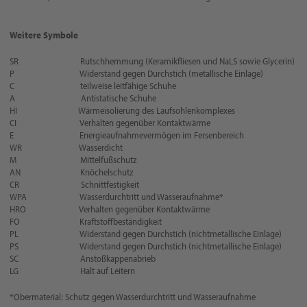
Weitere Symbole
SR Rutschhemmung (Keramikfliesen und NaLS sowie Glycerin)
P Widerstand gegen Durchstich (metallische Einlage)
C teilweise leitfähige Schuhe
A Antistatische Schuhe
HI Wärmeisolierung des Laufsohlenkomplexes
CI Verhalten gegenüber Kontaktwärme
E Energieaufnahmevermögen im Fersenbereich
WR Wasserdicht
M Mittelfußschutz
AN Knöchelschutz
CR Schnittfestigkeit
WPA Wasserdurchtritt und Wasseraufnahme*
HRO Verhalten gegenüber Kontaktwärme
FO Kraftstoffbeständigkeit
PL Widerstand gegen Durchstich (nichtmetallische Einlage)
PS Widerstand gegen Durchstich (nichtmetallische Einlage)
SC Anstoßkappenabrieb
LG Halt auf Leitern
*Obermaterial: Schutz gegen Wasserdurchtritt und Wasseraufnahme