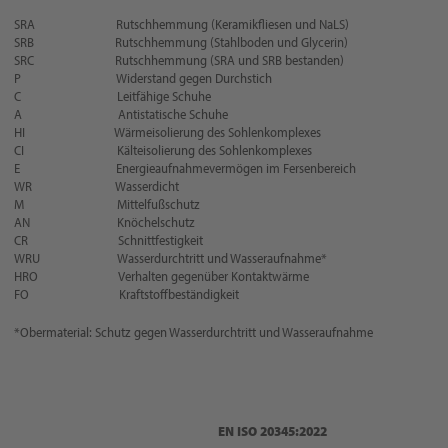
SRA Rutschhemmung (Keramikfliesen und NaLS)
SRB Rutschhemmung (Stahlboden und Glycerin)
SRC Rutschhemmung (SRA und SRB bestanden)
P Widerstand gegen Durchstich
C Leitfähige Schuhe
A Antistatische Schuhe
HI Wärmeisolierung des Sohlenkomplexes
CI Kälteisolierung des Sohlenkomplexes
E Energieaufnahmevermögen im Fersenbereich
WR Wasserdicht
M Mittelfußschutz
AN Knöchelschutz
CR Schnittfestigkeit
WRU Wasserdurchtritt und Wasseraufnahme*
HRO Verhalten gegenüber Kontaktwärme
FO Kraftstoffbeständigkeit
*Obermaterial: Schutz gegen Wasserdurchtritt und Wasseraufnahme
EN ISO 20345:2022