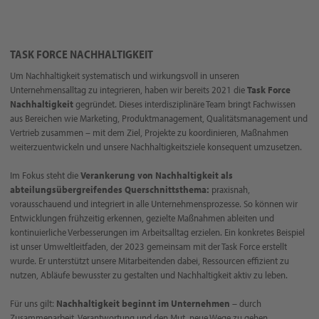
TASK FORCE NACHHALTIGKEIT
Um Nachhaltigkeit systematisch und wirkungsvoll in unseren
Unternehmensalltag zu integrieren, haben wir bereits 2021 die
Task Force
Nachhaltigkeit
gegründet. Dieses interdisziplinäre Team bringt Fachwissen
aus Bereichen wie Marketing, Produktmanagement, Qualitätsmanagement und
Vertrieb zusammen – mit dem Ziel, Projekte zu koordinieren, Maßnahmen
weiterzuentwickeln und unsere Nachhaltigkeitsziele konsequent umzusetzen.
Im Fokus steht die
Verankerung von Nachhaltigkeit als
abteilungsübergreifendes Querschnittsthema:
praxisnah,
vorausschauend und integriert in alle Unternehmensprozesse. So können wir
Entwicklungen frühzeitig erkennen, gezielte Maßnahmen ableiten und
kontinuierliche Verbesserungen im Arbeitsalltag erzielen. Ein konkretes Beispiel
ist unser Umweltleitfaden, der 2023 gemeinsam mit der Task Force erstellt
wurde. Er unterstützt unsere Mitarbeitenden dabei, Ressourcen effizient zu
nutzen, Abläufe bewusster zu gestalten und Nachhaltigkeit aktiv zu leben.
Für uns gilt:
Nachhaltigkeit beginnt im Unternehmen
– durch
Zusammenarbeit, Verantwortung und den Mut, neue Wege zu gehen.