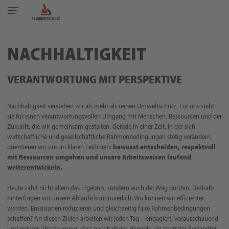
Toggle
navigation
NACHHALTIGKEIT
VERANTWORTUNG MIT PERSPEKTIVE
Nachhaltigkeit verstehen wir als mehr als reinen Umweltschutz. Für uns steht
sie für einen verantwortungsvollen Umgang mit Menschen, Ressourcen und der
Zukunft, die wir gemeinsam gestalten. Gerade in einer Zeit, in der sich
wirtschaftliche und gesellschaftliche Rahmenbedingungen stetig verändern,
orientieren wir uns an klaren Leitlinien:
bewusst entscheiden, respektvoll
mit Ressourcen umgehen und unsere Arbeitsweisen laufend
weiterentwickeln.
Heute zählt nicht allein das Ergebnis, sondern auch der Weg dorthin. Deshalb
hinterfragen wir unsere Abläufe kontinuierlich: Wo können wir effizienter
werden, Emissionen reduzieren und gleichzeitig faire Rahmenbedingungen
schaffen? An diesen Zielen arbeiten wir jeden Tag – engagiert, vorausschauend
und mit der Überzeugung, dass nachhaltiges Handeln ein zentraler Bestandteil