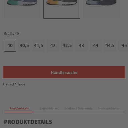
Größe: 40
40
40,5
41,5
42
42,5
43
44
44,5
45
Händlersuche
Preis auf Anfrage
Produktdetails
Logistikdaten
Medien & Dokumente
Produktsicherheit
PRODUKTDETAILS