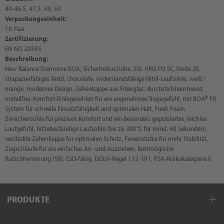
40-46,5, 47,5, 49, 50
Verpackungseinheit:
10 Paar
Zertifizierung:
EN ISO 20345
Beschreibung:
New Balance Cremorne BOA, Sicherheitsschuhe, S3L HRO FO SC, Weite 2E,
strapazierfähiges Textil, chocolate, widerstandsfähige Nitril-Laufsohle, weiß /
orange, modernes Design, Zehenkappe aus Fiberglas, durchstichhemmend,
metallfrei, Komfort-Einlegesohlen für ein angenehmes Tragegefühl, mit BOA® Fit
System für schnelle Einsatzfähigkeit und optimalen Halt, Fresh Foam
Zwischensohle für präzisen Komfort und ein besonders gepolstertes, leichtes
Laufgefühl, hitzebeständige Laufsohle (bis zu 300°C für mind. 60 Sekunden),
verstärkte Zehenkappe für optimalen Schutz, Fersenstütze für mehr Stabilität,
Zugschlaufe für ein einfaches An- und Ausziehen, bestmögliche
Rutschhemmung (SR), ESD-fähig, DGUV-Regel 112-191, PSA-Risikokategorie II
PRODUKTE
Berufsschuhe