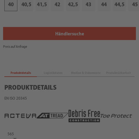
40
40,5
41,5
42
42,5
43
44
44,5
45
Händlersuche
Preis auf Anfrage
Produktdetails
Logistikdaten
Medien & Dokumente
Produktsicherheit
PRODUKTDETAILS
EN ISO 20345
565