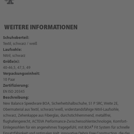
WEITERE INFORMATIONEN
Schuhoberteil:
Textil, schwarz / weiß
Laufsohle:
Nitril, schwarz
Größe(n):
40-46,5, 47,5, 49
Verpackungseinheit:
10 Paar
Zertifizierung:
EN ISO 20345
Beschreibung:
New Balance Speedware BOA, Sicherheitshalbschuhe, S1 P SRC, Weite 2E,
Obermaterial aus Textil, schwarz/weiß, widerstandsfähige Nitril-Laufsohle,
schwarz, Zehenkappe aus Fiberglas, durchstichhemmend, metallfrei,
flughafengerecht, ACTEVA Performance-Zwischensohlentechnologie, Komfort-
Einlegesohlen für ein angenehmes Tragegefühl, mit BOA® Fit System für schnelle
Einsatzfähigkeit und optimalen Halt, innovative Debris Free Construction, die das